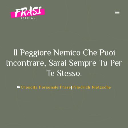
Vai
al
ME
contenuto
Il Peggiore Nemico Che Puoi
Incontrare, Sarai Sempre Tu Per
Te Stesso.
Crescita Personale
|
Frase
|
Friedrich Nietzsche