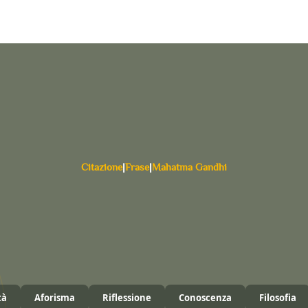
Citazione
|
Frase
|
Mahatma Gandhi
tà
Aforisma
Riflessione
Conoscenza
Filosofia