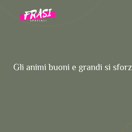
Vai
al
contenuto
Gli animi buoni e grandi si sfor