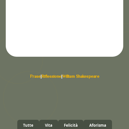
Frase
|
Riflessione
|
William Shakespeare
Tutte
Vita
Felicità
Aforisma