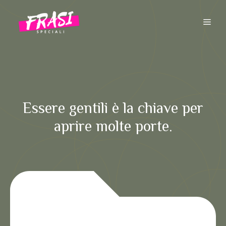
Vai
al
ME
contenuto
Essere gentili è la chiave per
aprire molte porte.