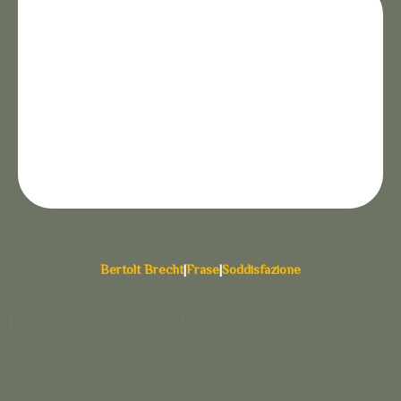
Bertolt Brecht
|
Frase
|
Soddisfazione