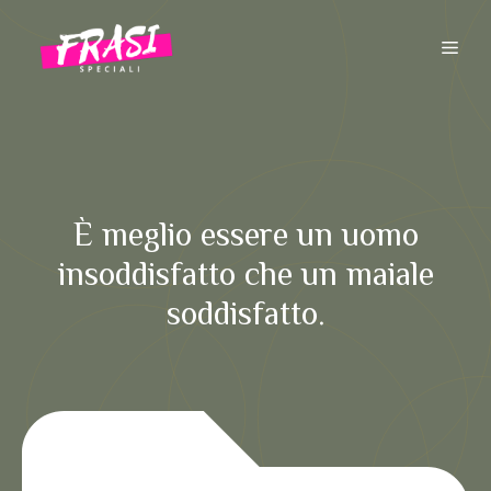
Vai
al
ME
contenuto
È meglio essere un uomo
insoddisfatto che un maiale
soddisfatto.