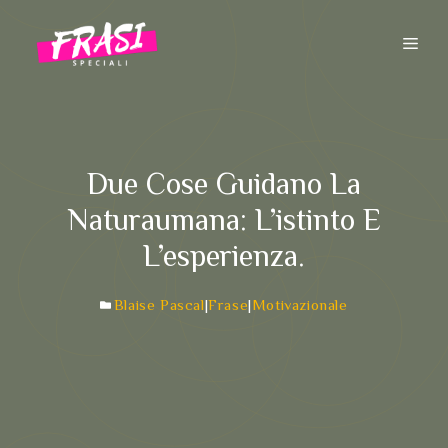
Vai
al
ME
contenuto
Due Cose Guidano La
Naturaumana: L’istinto E
L’esperienza.
Blaise Pascal
|
Frase
|
Motivazionale