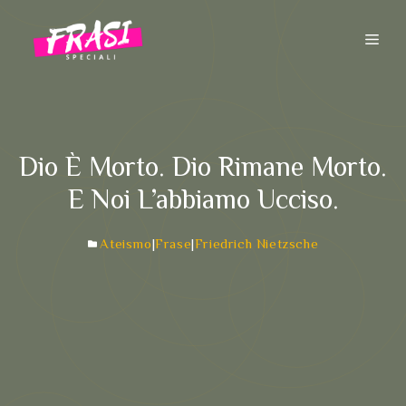
Vai
al
ME
contenuto
Dio È Morto. Dio Rimane Morto.
E Noi L’abbiamo Ucciso.
Ateismo
|
Frase
|
Friedrich Nietzsche