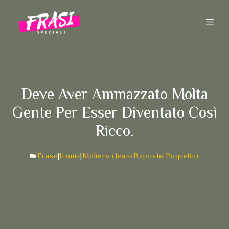
Vai
al
ME
contenuto
Deve Aver Ammazzato Molta
Gente Per Esser Diventato Così
Ricco.
Frase
|
Ironia
|
Molière (Jean-Baptiste Poquelin)