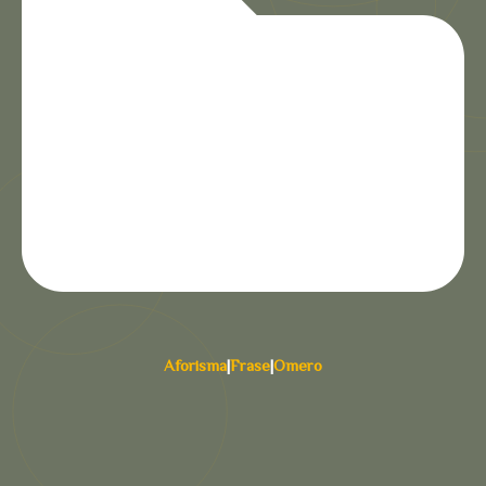
Aforisma
|
Frase
|
Omero